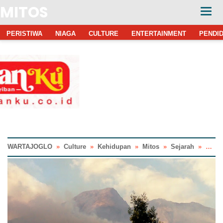
MITOS
PERISTIWA
NIAGA
CULTURE
ENTERTAINMENT
PENDID
WARTAJOGLO
»
Culture
»
Kehidupan
»
Mitos
»
Sejarah
»
Sosia