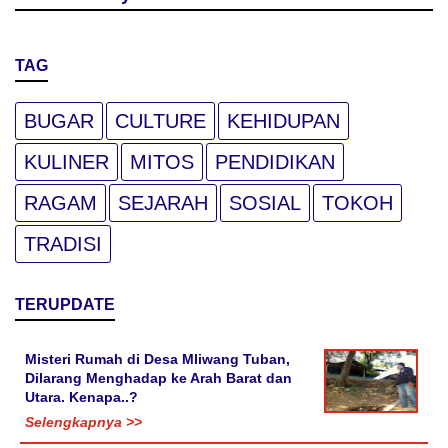
TAG
BUGAR
CULTURE
KEHIDUPAN
KULINER
MITOS
PENDIDIKAN
RAGAM
SEJARAH
SOSIAL
TOKOH
TRADISI
TERUPDATE
Misteri Rumah di Desa Mliwang Tuban,
Dilarang Menghadap ke Arah Barat dan
Utara. Kenapa..?
Selengkapnya >>