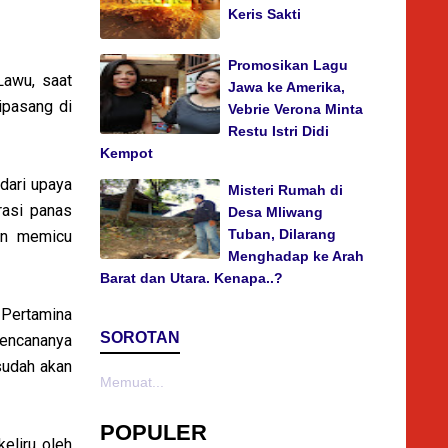
Keris Sakti
Promosikan Lagu
Lawu, saat
Jawa ke Amerika,
ipasang di
Vebrie Verona Minta
Restu Istri Didi
Kempot
 dari upaya
Misteri Rumah di
rasi panas
Desa Mliwang
Tuban, Dilarang
kan memicu
Menghadap ke Arah
Barat dan Utara. Kenapa..?
 Pertamina
SOROTAN
encananya
sudah akan
Memuat...
POPULER
eliru oleh