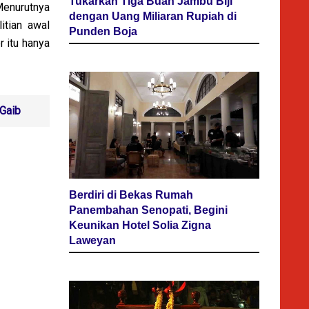
Tukarkan Tiga Buah Jambu Biji
enurutnya
dengan Uang Miliaran Rupiah di
itian awal
Punden Boja
 itu hanya
 Gaib
Berdiri di Bekas Rumah
Panembahan Senopati, Begini
Keunikan Hotel Solia Zigna
Laweyan