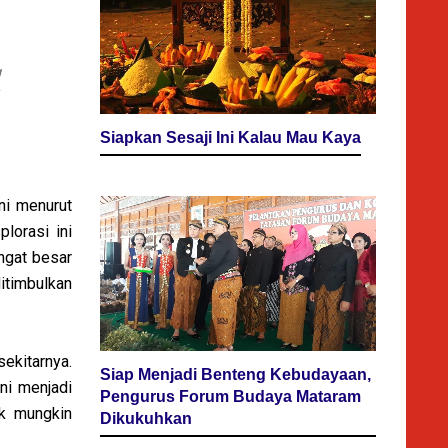
g
Siapkan Sesaji Ini Kalau Mau Kaya
ni menurut
lorasi ini
ngat besar
itimbulkan
ekitarnya.
Siap Menjadi Benteng Kebudayaan,
ni menjadi
Pengurus Forum Budaya Mataram
ak mungkin
Dikukuhkan