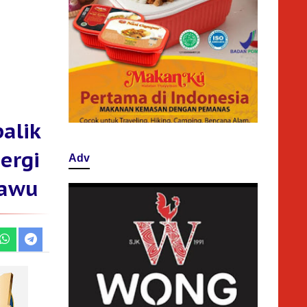
alik
ergi
Adv
Lawu