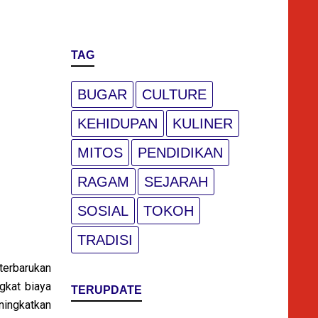
TAG
BUGAR
CULTURE
KEHIDUPAN
KULINER
MITOS
PENDIDIKAN
RAGAM
SEJARAH
SOSIAL
TOKOH
TRADISI
terbarukan
gkat biaya
TERUPDATE
ningkatkan