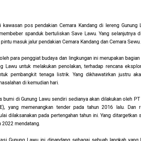
ti kawasan pos pendakian Cemara Kandang di lereng Gunung 
membeber spanduk bertuliskan Save Lawu. Yang selanjutnya d
ar pintu masuk jalur pendakian Cemara Kandang dan Cemara Sewu.
 oleh para penggiat budaya dan lingkungan ini merupakan bagian
ng Lawu untuk melakukan penolakan, terhadap rencana eksplo
ntuk pembangkit tenaga listrik. Yang dikhawatirkan justru a
masalahan di kemudian hari.
s bumi di Gunung Lawu sendiri sedianya akan dilakukan oleh PT
E), yang memenangkan tender pada tahun 2016 lalu. Dan r
lai dilaksanakan pada pertengahan tahun ini. Yang ditargetkan 
n 2022 mendatang.
asi Gunung Lawu ini dipandang sebagai sebuah langkah yang k