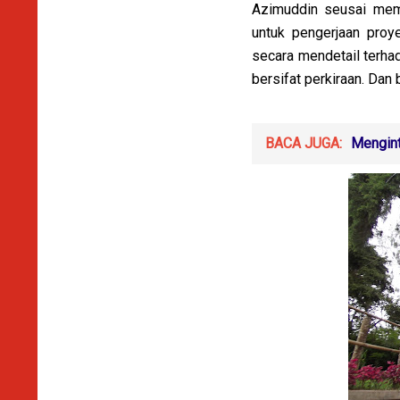
Azimuddin seusai mem
untuk pengerjaan proy
secara mendetail terha
bersifat perkiraan. Dan 
BACA JUGA:
Mengint