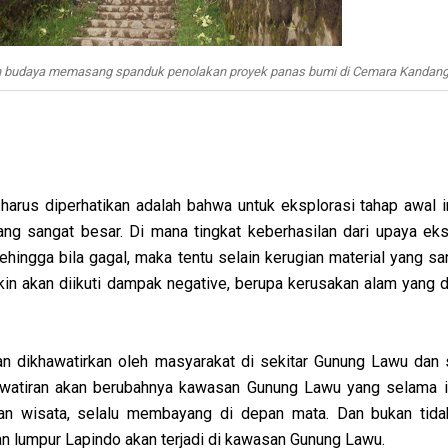
an budaya memasang spanduk penolakan proyek panas bumi di Cemara Kandan
 harus diperhatikan adalah bahwa untuk eksplorasi tahap awal i
yang sangat besar. Di mana tingkat keberhasilan dari upaya eksp
hingga bila gagal, maka tentu selain kerugian material yang sa
kin akan diikuti dampak negative, berupa kerusakan alam yang d
an dikhawatirkan oleh masyarakat di sekitar Gunung Lawu dan s
atiran akan berubahnya kawasan Gunung Lawu yang selama i
an wisata, selalu membayang di depan mata. Dan bukan tid
an lumpur Lapindo akan terjadi di kawasan Gunung Lawu.