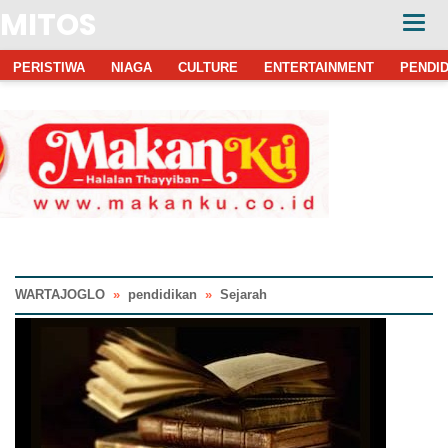
MITOS
PERISTIWA
NIAGA
CULTURE
ENTERTAINMENT
PENDID
WARTAJOGLO
»
pendidikan
»
Sejarah