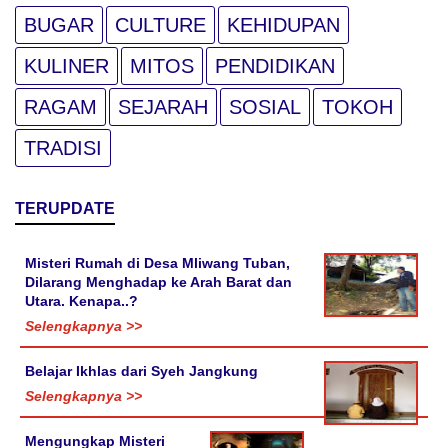
BUGAR
CULTURE
KEHIDUPAN
KULINER
MITOS
PENDIDIKAN
RAGAM
SEJARAH
SOSIAL
TOKOH
TRADISI
TERUPDATE
Misteri Rumah di Desa Mliwang Tuban,
Dilarang Menghadap ke Arah Barat dan
Utara. Kenapa..?
Selengkapnya >>
Belajar Ikhlas dari Syeh Jangkung
Selengkapnya >>
Mengungkap Misteri