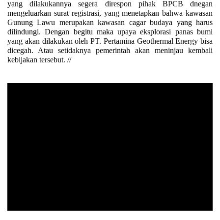
yang dilakukannya segera direspon pihak BPCB dnegan
mengeluarkan surat registrasi, yang menetapkan bahwa kawasan
Gunung Lawu merupakan kawasan cagar budaya yang harus
dilindungi. Dengan begitu maka upaya eksplorasi panas bumi
yang akan dilakukan oleh PT. Pertamina Geothermal Energy bisa
dicegah. Atau setidaknya pemerintah akan meninjau kembali
kebijakan tersebut. //