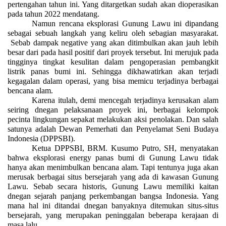
pertengahan tahun ini. Yang ditargetkan sudah akan dioperasikan
pada tahun 2022 mendatang.
Namun rencana eksplorasi Gunung Lawu ini dipandang
sebagai sebuah langkah yang keliru oleh sebagian masyarakat.
Sebab dampak negative yang akan ditimbulkan akan jauh lebih
besar dari pada hasil positif dari proyek tersebut. Ini merujuk pada
tingginya tingkat kesulitan dalam pengoperasian pembangkit
listrik panas bumi ini. Sehingga dikhawatirkan akan terjadi
kegagalan dalam operasi, yang bisa memicu terjadinya berbagai
bencana alam.
Karena itulah, demi mencegah terjadinya kerusakan alam
seiring dnegan pelaksanaan proyek ini, berbagai kelompok
pecinta lingkungan sepakat melakukan aksi penolakan. Dan salah
satunya adalah Dewan Pemerhati dan Penyelamat Seni Budaya
Indonesia (DPPSBI).
Ketua DPPSBI, BRM. Kusumo Putro, SH, menyatakan
bahwa eksplorasi energy panas bumi di Gunung Lawu tidak
hanya akan menimbulkan bencana alam. Tapi tentunya juga akan
merusak berbagai situs bersejarah yang ada di kawasan Gunung
Lawu. Sebab secara historis, Gunung Lawu memiliki kaitan
dnegan sejarah panjang perkembangan bangsa Indonesia. Yang
mana hal ini ditandai dnegan banyaknya ditemukan situs-situs
bersejarah, yang merupakan peninggalan beberapa kerajaan di
masa lalu.