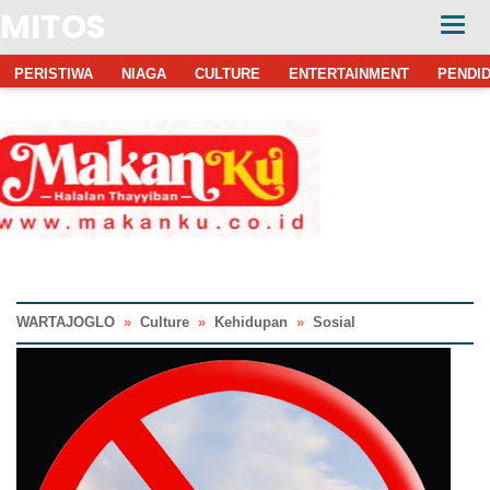
MITOS
PERISTIWA
NIAGA
CULTURE
ENTERTAINMENT
PENDID
WARTAJOGLO
»
Culture
»
Kehidupan
»
Sosial