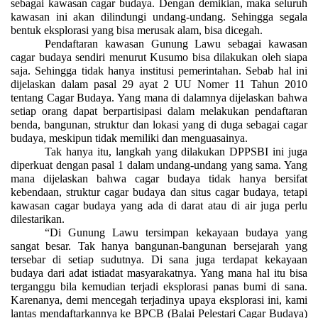
sebagai kawasan cagar budaya. Dengan demikian, maka seluruh
kawasan ini akan dilindungi undang-undang. Sehingga segala
bentuk eksplorasi yang bisa merusak alam, bisa dicegah.
Pendaftaran kawasan Gunung Lawu sebagai kawasan
cagar budaya sendiri menurut Kusumo bisa dilakukan oleh siapa
saja. Sehingga tidak hanya institusi pemerintahan. Sebab hal ini
dijelaskan dalam pasal 29 ayat 2 UU Nomer 11 Tahun 2010
tentang Cagar Budaya. Yang mana di dalamnya dijelaskan bahwa
setiap orang dapat berpartisipasi dalam melakukan pendaftaran
benda, bangunan, struktur dan lokasi yang di duga sebagai cagar
budaya, meskipun tidak memiliki dan menguasainya.
Tak hanya itu, langkah yang dilakukan DPPSBI ini juga
diperkuat dengan pasal 1 dalam undang-undang yang sama. Yang
mana dijelaskan bahwa cagar budaya tidak hanya bersifat
kebendaan, struktur cagar budaya dan situs cagar budaya, tetapi
kawasan cagar budaya yang ada di darat atau di air juga perlu
dilestarikan.
“Di Gunung Lawu tersimpan kekayaan budaya yang
sangat besar. Tak hanya bangunan-bangunan bersejarah yang
tersebar di setiap sudutnya. Di sana juga terdapat kekayaan
budaya dari adat istiadat masyarakatnya. Yang mana hal itu bisa
terganggu bila kemudian terjadi eksplorasi panas bumi di sana.
Karenanya, demi mencegah terjadinya upaya eksplorasi ini, kami
lantas mendaftarkannya ke BPCB (Balai Pelestari Cagar Budaya)