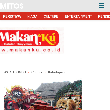
MITOS
PERISTIWA
NIAGA
CULTURE
ENTERTAINMENT
PENDID
WARTAJOGLO
»
Culture
»
Kehidupan