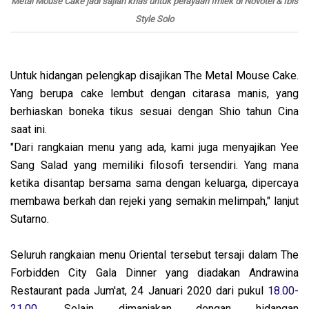
Metal Mouse Cake jadi sajian khas untuk perayaan Imlek di Novotel & Ibis
Style Solo
Untuk hidangan pelengkap disajikan The Metal Mouse Cake.
Yang berupa cake lembut dengan citarasa manis, yang
berhiaskan boneka tikus sesuai dengan Shio tahun Cina
saat ini.
"Dari rangkaian menu yang ada, kami juga menyajikan Yee
Sang Salad yang memiliki filosofi tersendiri. Yang mana
ketika disantap bersama sama dengan keluarga, dipercaya
membawa berkah dan rejeki yang semakin melimpah," lanjut
Sutarno.
Seluruh rangkaian menu Oriental tersebut tersaji dalam The
Forbidden City Gala Dinner yang diadakan Andrawina
Restaurant pada Jum'at, 24 Januari 2020 dari pukul
18.00-
21.00
. Selain dimanjakan dengan hidangan