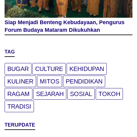
Siap Menjadi Benteng Kebudayaan, Pengurus
Forum Budaya Mataram Dikukuhkan
TAG
BUGAR
CULTURE
KEHIDUPAN
KULINER
MITOS
PENDIDIKAN
RAGAM
SEJARAH
SOSIAL
TOKOH
TRADISI
TERUPDATE