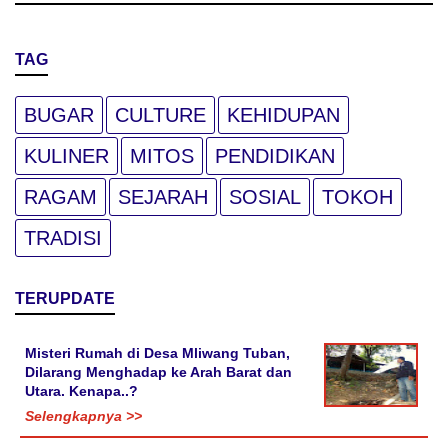
TAG
BUGAR
CULTURE
KEHIDUPAN
KULINER
MITOS
PENDIDIKAN
RAGAM
SEJARAH
SOSIAL
TOKOH
TRADISI
TERUPDATE
Misteri Rumah di Desa Mliwang Tuban,
Dilarang Menghadap ke Arah Barat dan
Utara. Kenapa..?
Selengkapnya >>