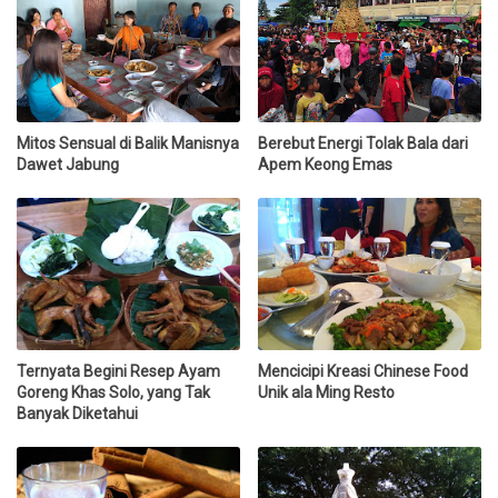
Mitos Sensual di Balik Manisnya
Berebut Energi Tolak Bala dari
Dawet Jabung
Apem Keong Emas
Ternyata Begini Resep Ayam
Mencicipi Kreasi Chinese Food
Goreng Khas Solo, yang Tak
Unik ala Ming Resto
Banyak Diketahui