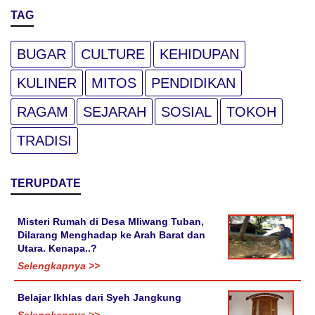
TAG
BUGAR
CULTURE
KEHIDUPAN
KULINER
MITOS
PENDIDIKAN
RAGAM
SEJARAH
SOSIAL
TOKOH
TRADISI
TERUPDATE
Misteri Rumah di Desa Mliwang Tuban,
Dilarang Menghadap ke Arah Barat dan
Utara. Kenapa..?
Selengkapnya >>
Belajar Ikhlas dari Syeh Jangkung