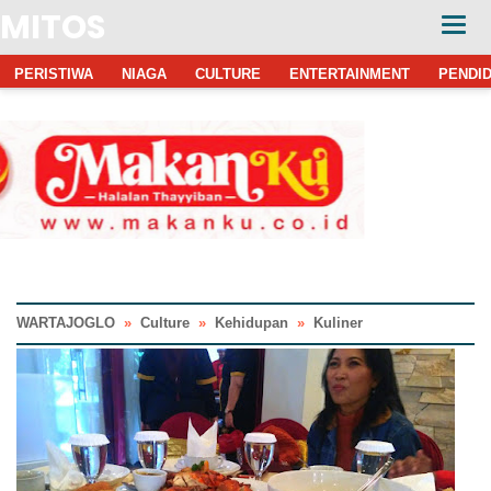
MITOS
PERISTIWA
NIAGA
CULTURE
ENTERTAINMENT
PENDID
WARTAJOGLO
»
Culture
»
Kehidupan
»
Kuliner