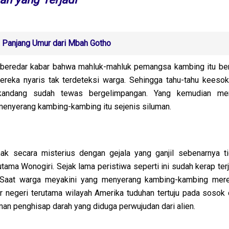
 Panjang Umur dari Mbah Gotho
t beredar kabar bahwa mahluk-mahluk pemangsa kambing itu be
reka nyaris tak terdeteksi warga. Sehingga tahu-tahu keesok
kandang sudah tewas bergelimpangan. Yang kemudian me
enyerang kambing-kambing itu sejenis siluman.
nak secara misterius dengan gejala yang ganjil sebenarnya t
rutama Wonogiri. Sejak lama peristiwa seperti ini sudah kerap terj
. Saat warga meyakini yang menyerang kambing-kambing mer
uar negeri terutama wilayah Amerika tuduhan tertuju pada sosok 
uman penghisap darah yang diduga perwujudan dari alien.