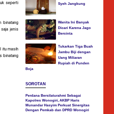
uk seperti
Syeh Jangkung
n binatang
Wanita Ini Banyak
Dicari Karena Jago
saja jenis
Bercinta
Tukarkan Tiga Buah
 itu masih
Jambu Biji dengan
s binatang
Uang Miliaran
Rupiah di Punden
Boja
SOROTAN
Perdana Bersilaturahmi Sebagai
Kapolres Wonogiri, AKBP Haris
Munandar Hasyim Perkuat Sinergitas
Dengan Pemkab dan DPRD Wonogiri