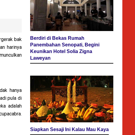
Berdiri di Bekas Rumah
rgerak bak
Panembahan Senopati, Begini
an harinya
Keunikan Hotel Solia Zigna
munculkan
Laweyan
idak hanya
adi pula di
eka adalah
cupacabra.
Siapkan Sesaji Ini Kalau Mau Kaya