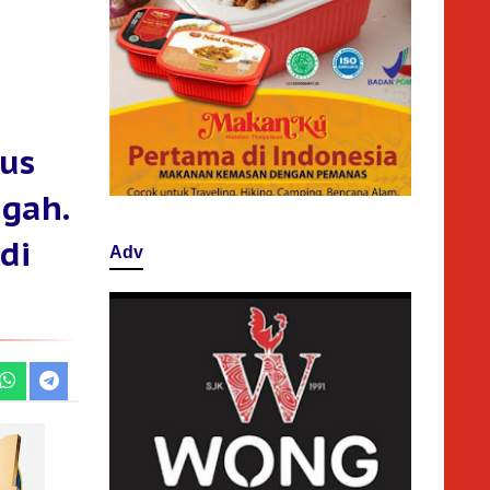
aus
ngah.
di
Adv