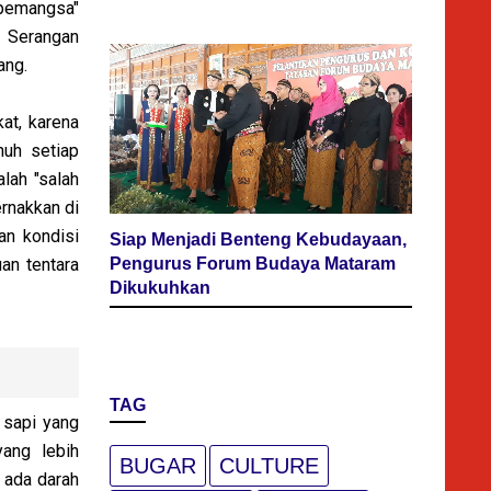
"pemangsa"
 Serangan
ang.
at, karena
nuh setiap
lah "salah
ernakkan di
an kondisi
Siap Menjadi Benteng Kebudayaan,
uan tentara
Pengurus Forum Budaya Mataram
Dikukuhkan
TAG
 sapi yang
yang lebih
BUGAR
CULTURE
k ada darah