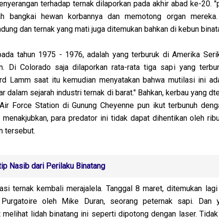
yerangan terhadap ternak dilaporkan pada akhir abad ke-20. 
lah bangkai hewan korbannya dan memotong organ mereka.
dung dan ternak yang mati juga ditemukan bahkan di kebun binat
pada tahun 1975 - 1976, adalah yang terburuk di Amerika Serik
 Di Colorado saja dilaporkan rata-rata tiga sapi yang terbu
ard Lamm saat itu kemudian menyatakan bahwa mutilasi ini ada
r dalam sejarah industri ternak di barat." Bahkan, kerbau yang dt
Air Force Station di Gunung Cheyenne pun ikut terbunuh deng
 menakjubkan, para predator ini tidak dapat dihentikan oleh rib
h tersebut.
ip Nasib dari Perilaku Binatang
asi ternak kembali merajalela. Tanggal 8 maret, ditemukan lagi
 Purgatoire oleh Mike Duran, seorang peternak sapi. Dan 
melihat lidah binatang ini seperti dipotong dengan laser. Tida