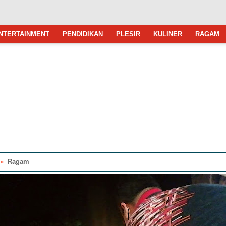
NTERTAINMENT
PENDIDIKAN
PLESIR
KULINER
RAGAM
»
Ragam