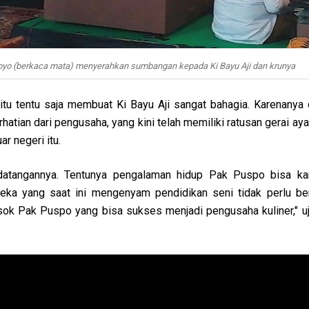
yo (berkaca mata) menyerahkan sumbangan kepada Ki Bayu Aji dan krunya
u tentu saja membuat Ki Bayu Aji sangat bahagia. Karenanya 
rhatian dari pengusaha, yang kini telah memiliki ratusan gerai ay
ar negeri itu.
datangannya. Tentunya pengalaman hidup Pak Puspo bisa ka
eka yang saat ini mengenyam pendidikan seni tidak perlu berk
osok Pak Puspo yang bisa sukses menjadi pengusaha kuliner," uj