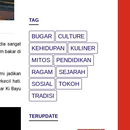
TAG
BUGAR
CULTURE
dia sangat
KEHIDUPAN
KULINER
am bakar di
MITOS
PENDIDIKAN
RAGAM
SEJARAH
mi jadikan
ecil hati.
SOSIAL
TOKOH
ar Ki Bayu
TRADISI
TERUPDATE