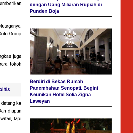
memberikan
dengan Uang Miliaran Rupiah di
Punden Boja
luarganya.
Solo Group
ngkas juga
para tokoh
Berdiri di Bekas Rumah
Panembahan Senopati, Begini
litis
Keunikan Hotel Solia Zigna
Laweyan
 datang ke
Dan diapun
itan, tapi