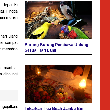
ke depan Ki
tu. Hingga
gan meriah
hari ulang
dia sempat
Burung-Burung Pembawa Untung
asa menahan
Sesuai Hari Lahir
bermanfaat
a dinaungi
gejutkan,
Tukarkan Tiga Buah Jambu Biji