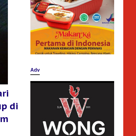
Adv
ri
p di
om