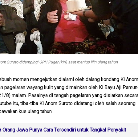
nom Suroto didampingi GPH Puger (kiri) saat meniup lilin ulang tahun
buah momen mengejutkan dialami oleh dalang kondang Ki Anom
n pagelaran wayang kulit yang dimainkan oleh Ki Bayu Aji Pamun
1/8) malam. Pasalnya di tengah pagelaran yang disiarkan secara
utube itu, tiba-tiba Ki Anom Suroto didatangi oleh salah seorang
awakan kue ulang tahun.
a Orang Jawa Punya Cara Tersendiri untuk Tangkal Penyakit