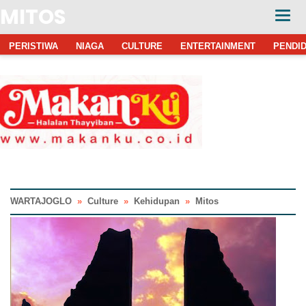
MITOS
PERISTIWA
NIAGA
CULTURE
ENTERTAINMENT
PENDID
WARTAJOGLO
»
Culture
»
Kehidupan
»
Mitos