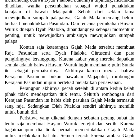
dijadikan wanita persembahan sebagai wujud penaklukan
kerajaan di bawah Majapahit. Sebab dari sekian lama
mewujudkan sumpah palapanya, Gajah Mada memang belum
berhasil menaklukkan Pasundan. Dan rencana pernikahan Hayam
Wuruk dnegan Dyah Pitaloka, dipandangnya sebagai momentum
penting, untuk mewujudkan ambisinya mewujudkan sumpah
palapa.
Kontan saja keterangan Gajah Mada tersebut membuat
Raja Pasundan serta Dyah Pitaloka Citrasemi dan para
pengiringnya tersinggung. Karena kabar yang mereka dapatkan
semula adalah bahwa Hayam Wuruk ingin meminang putri Sunda
itu sebagai permaisurinya. Akhirnya karena merasa bahwa
Kerajaan Pasundan bukan bawahan Majapahit, rombongan
Kerajaan Pasundan inipun bertekad melakukan perlawanan.
Perangpun akhirnya pecah setelah di antara kedua belah
pihak tidak mendapatkan titik temu. Seluruh rombongan dari
Kerajaan Pasundan itu habis oleh pasukan Gajah Mada termasuk
sang raja. Sedangkan Diah Pitaloka sendiri akhirnya memilih
untuk bunuh diri.
Peristiwa yang dikenal dengan sebutan perang bubat itu
tentu saja membuat Hayam Wuruk terkejut dan sedih. Karena
bagaimanapun dia tidak pernah memerintahkan Gajah Mada
untuk melakukan hal itu. Semua terjadi karena ambisi Gajah