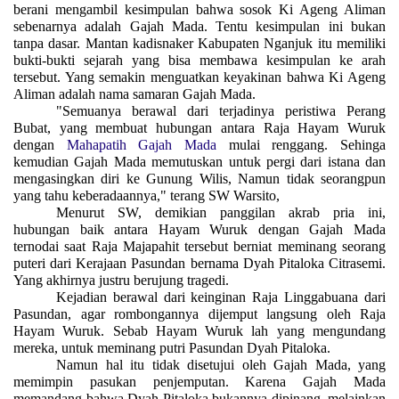
berani mengambil kesimpulan bahwa sosok Ki Ageng Aliman
sebenarnya adalah Gajah Mada. Tentu kesimpulan ini bukan
tanpa dasar. Mantan kadisnaker Kabupaten Nganjuk itu memiliki
bukti-bukti sejarah yang bisa membawa kesimpulan ke arah
tersebut. Yang semakin menguatkan keyakinan bahwa Ki Ageng
Aliman adalah nama samaran Gajah Mada.
"Semuanya berawal dari terjadinya peristiwa Perang
Bubat, yang membuat hubungan antara Raja Hayam Wuruk
dengan
Mahapatih Gajah Mada
mulai renggang. Sehinga
kemudian Gajah Mada memutuskan untuk pergi dari istana dan
mengasingkan diri ke Gunung Wilis, Namun tidak seorangpun
yang tahu keberadaannya," terang SW Warsito,
Menurut SW, demikian panggilan akrab pria ini,
hubungan baik antara Hayam Wuruk dengan Gajah Mada
ternodai saat Raja Majapahit tersebut berniat meminang seorang
puteri dari Kerajaan Pasundan bernama Dyah Pitaloka Citrasemi.
Yang akhirnya justru berujung tragedi.
Kejadian berawal dari keinginan Raja Linggabuana dari
Pasundan, agar rombongannya dijemput langsung oleh Raja
Hayam Wuruk. Sebab Hayam Wuruk lah yang mengundang
mereka, untuk meminang putri Pasundan Dyah Pitaloka.
Namun hal itu tidak disetujui oleh Gajah Mada, yang
memimpin pasukan penjemputan. Karena Gajah Mada
memandang bahwa Dyah Pitaloka bukannya dipinang, melainkan