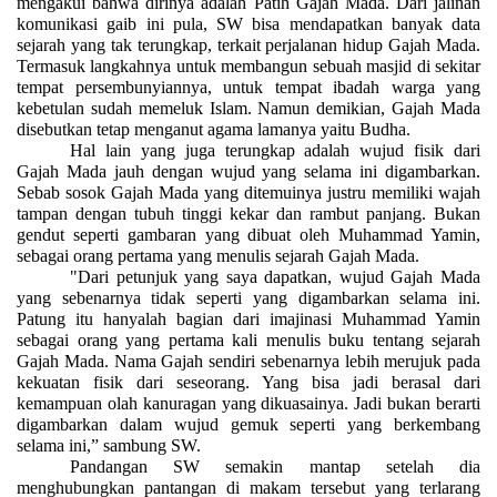
mengakui bahwa dirinya adalah Patih Gajah Mada. Dari jalinan
komunikasi gaib ini pula, SW bisa mendapatkan banyak data
sejarah yang tak terungkap, terkait perjalanan hidup Gajah Mada.
Termasuk langkahnya untuk membangun sebuah masjid di sekitar
tempat persembunyiannya, untuk tempat ibadah warga yang
kebetulan sudah memeluk Islam. Namun demikian, Gajah Mada
disebutkan tetap menganut agama lamanya yaitu Budha.
Hal lain yang juga terungkap adalah wujud fisik dari
Gajah Mada jauh dengan wujud yang selama ini digambarkan.
Sebab sosok Gajah Mada yang ditemuinya justru memiliki wajah
tampan dengan tubuh tinggi kekar dan rambut panjang. Bukan
gendut seperti gambaran yang dibuat oleh Muhammad Yamin,
sebagai orang pertama yang menulis sejarah Gajah Mada.
"Dari petunjuk yang saya dapatkan, wujud Gajah Mada
yang sebenarnya tidak seperti yang digambarkan selama ini.
Patung itu hanyalah bagian dari imajinasi Muhammad Yamin
sebagai orang yang pertama kali menulis buku tentang sejarah
Gajah Mada. Nama Gajah sendiri sebenarnya lebih merujuk pada
kekuatan fisik dari seseorang. Yang bisa jadi berasal dari
kemampuan olah kanuragan yang dikuasainya. Jadi bukan berarti
digambarkan dalam wujud gemuk seperti yang berkembang
selama ini,” sambung SW.
Pandangan SW semakin mantap setelah dia
menghubungkan pantangan di makam tersebut yang terlarang