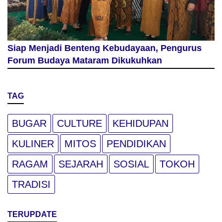
Siap Menjadi Benteng Kebudayaan, Pengurus
Forum Budaya Mataram Dikukuhkan
TAG
BUGAR
CULTURE
KEHIDUPAN
KULINER
MITOS
PENDIDIKAN
RAGAM
SEJARAH
SOSIAL
TOKOH
TRADISI
TERUPDATE