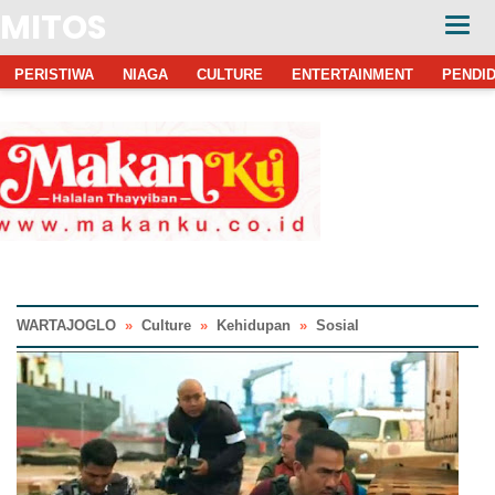
MITOS
PERISTIWA
NIAGA
CULTURE
ENTERTAINMENT
PENDID
WARTAJOGLO
»
Culture
»
Kehidupan
»
Sosial