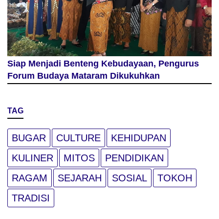
Siap Menjadi Benteng Kebudayaan, Pengurus
Forum Budaya Mataram Dikukuhkan
TAG
BUGAR
CULTURE
KEHIDUPAN
KULINER
MITOS
PENDIDIKAN
RAGAM
SEJARAH
SOSIAL
TOKOH
TRADISI