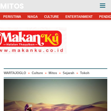
MITOS
PERISTIWA
NIAGA
CULTURE
ENTERTAINMENT
PENDID
WARTAJOGLO
»
Culture
»
Mitos
»
Sejarah
»
Tokoh