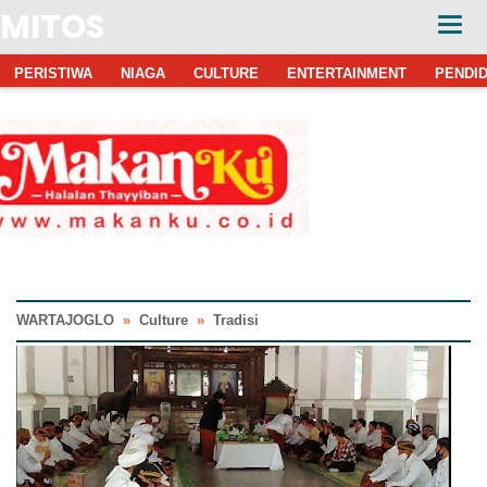
MITOS
PERISTIWA
NIAGA
CULTURE
ENTERTAINMENT
PENDID
WARTAJOGLO
»
Culture
»
Tradisi